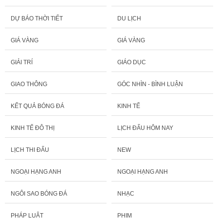
DỰ BÁO THỜI TIẾT
DU LỊCH
GIÁ VÀNG
GIÁ VÀNG
GIẢI TRÍ
GIÁO DỤC
GIAO THÔNG
GÓC NHÌN - BÌNH LUẬN
KẾT QUẢ BÓNG ĐÁ
KINH TẾ
KINH TẾ ĐÔ THỊ
LỊCH ĐẤU HÔM NAY
LỊCH THI ĐẤU
NEW
NGOẠI HẠNG ANH
NGOẠI HẠNG ANH
NGÔI SAO BÓNG ĐÁ
NHẠC
PHÁP LUẬT
PHIM