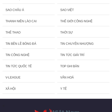
SAO CHÂU Á
SAO VIỆT
THANH NIÊN LÀO CAI
THẾ GIỚI CÔNG NGHỆ
THỂ THAO
THỜI SỰ
TIN BÊN LỀ BÓNG ĐÁ
TIN CHUYỂN NHƯỢNG
TIN CÔNG NGHỆ
TIN TỨC GIẢI TRÍ
TIN TỨC QUỐC TẾ
TOP GHI BÀN
V-LEAGUE
VĂN HOÁ
XÃ HỘI
Y TẾ
<