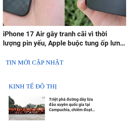
iPhone 17 Air gây tranh cãi vì thời
lượng pin yếu, Apple buộc tung ốp lưng
sạc đi kèm
TIN MỚI CẬP NHẬT
KINH TẾ ĐÔ THỊ
Triệt phá đường dây lừa
đảo xuyên quốc gia tại
Campuchia, chiếm đoạt
hơn 300 tỷ đồng