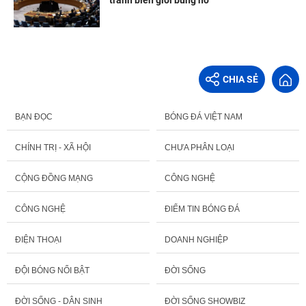
tranh biên giới bùng nổ
CHIA SẺ
BẠN ĐỌC
BÓNG ĐÁ VIỆT NAM
CHÍNH TRỊ - XÃ HỘI
CHƯA PHÂN LOẠI
CỘNG ĐỒNG MẠNG
CÔNG NGHỆ
CÔNG NGHỆ
ĐIỂM TIN BÓNG ĐÁ
ĐIỆN THOẠI
DOANH NGHIỆP
ĐỘI BÓNG NỔI BẬT
ĐỜI SỐNG
ĐỜI SỐNG - DÂN SINH
ĐỜI SỐNG SHOWBIZ