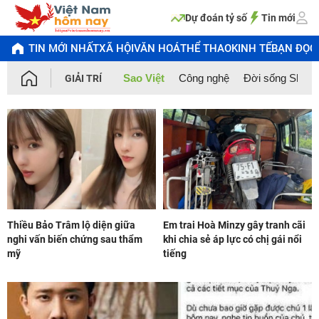
Chuyển
đến
Dự đoán tỷ số
Tin mới
nội
dung
TIN MỚI NHẤT
XÃ HỘI
VĂN HOÁ
THỂ THAO
KINH TẾ
BẠN ĐỌC
Sao Việt
Công nghệ
Đời sống Showb
GIẢI TRÍ
Thiều Bảo Trâm lộ diện giữa
Em trai Hoà Minzy gây tranh cãi
nghi vấn biến chứng sau thẩm
khi chia sẻ áp lực có chị gái nổi
mỹ
tiếng