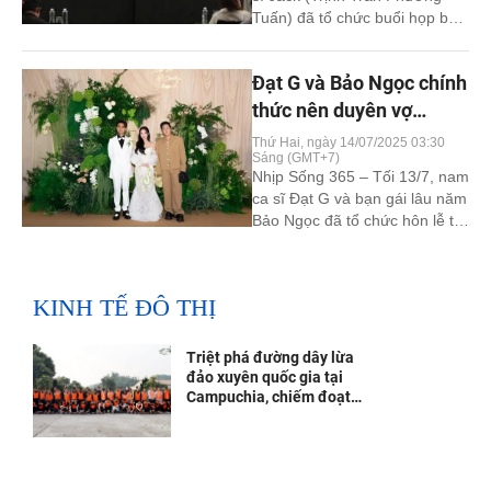
Tuấn) đã tổ chức buổi họp báo
được xem là “khẩn cấp” nhằm
chính thức phản hồi về loạt ồn
Đạt G và Bảo Ngọc chính
ào xoay quanh đời tư, đặc biệt
là mối quan hệ với diễn viên
thức nên duyên vợ
Thiên An và vấn đề liên quan
chồng sau 5 năm gắn bó
Thứ Hai, ngày 14/07/2025 03:30
đến con [...]
Sáng (GMT+7)
Nhịp Sống 365 – Tối 13/7, nam
ca sĩ Đạt G và bạn gái lâu năm
Bảo Ngọc đã tổ chức hôn lễ tại
một trung tâm tiệc cưới cao
cấp ở TP.HCM, khép lại hành
trình yêu kéo dài 5 năm bằng
KINH TẾ ĐÔ THỊ
một cái kết ngọt ngào. Buổi lễ
có sự góp mặt đông [...]
Triệt phá đường dây lừa
đảo xuyên quốc gia tại
Campuchia, chiếm đoạt
hơn 300 tỷ đồng