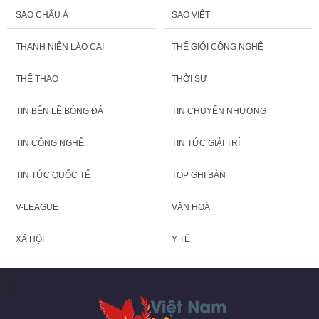
SAO CHÂU Á
SAO VIỆT
THANH NIÊN LÀO CAI
THẾ GIỚI CÔNG NGHỆ
THỂ THAO
THỜI SỰ
TIN BÊN LỀ BÓNG ĐÁ
TIN CHUYỂN NHƯỢNG
TIN CÔNG NGHỆ
TIN TỨC GIẢI TRÍ
TIN TỨC QUỐC TẾ
TOP GHI BÀN
V-LEAGUE
VĂN HOÁ
XÃ HỘI
Y TẾ
<