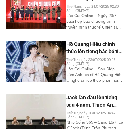
lượng lại tập trung vào chuyện
thân thành chiến sĩ công
Thứ Năm, ngày 24/07/2025 02:30
cá nhân thay [...]
Sáng (GMT+7)
an trong ‘Chiến sĩ quả
Lào Cai Online – Ngày 23/7,
cảm’
buổi họp báo chương trình
truyền hình thực tế Chiến sĩ
quả cảm đã diễn ra tại
TP.HCM, quy tụ nhiều gương
Hồ Quang Hiếu chính
mặt nổi bật như Tiến Luật,
MONO, Lê Dương Bảo Lâm,
thức lên tiếng bác bỏ tin
Ngô Kiến Huy, Phan Mạnh
đồn bị bắt vì sử dụng ma
Thứ Tư, ngày 23/07/2025 09:15
Quỳnh… Chương trình gây
Sáng (GMT+7)
túy
chú ý bởi lần đầu tiên đưa [...]
Lào Cai Online – Sau Diệp
Lâm Anh, ca sĩ Hồ Quang Hiếu
là nghệ sĩ tiếp theo phản hồi
gay gắt trước thông tin thất
thiệt lan truyền trên mạng xã
Jack lần đầu lên tiếng
hội liên quan đến chất cấm.
Trưa 23/7, ca sĩ Hồ Quang
sau 4 năm, Thiên An
Hiếu đã có phản hồi chính thức
chọn im lặng giữa tâm
Thứ Tư, ngày 16/07/2025 04:42
trên trang cá nhân, [...]
Sáng (GMT+7)
điểm dư luận
Nhịp Sống 365 – Sáng 16/7, ca
sĩ Jack (Trịnh Trần Phương