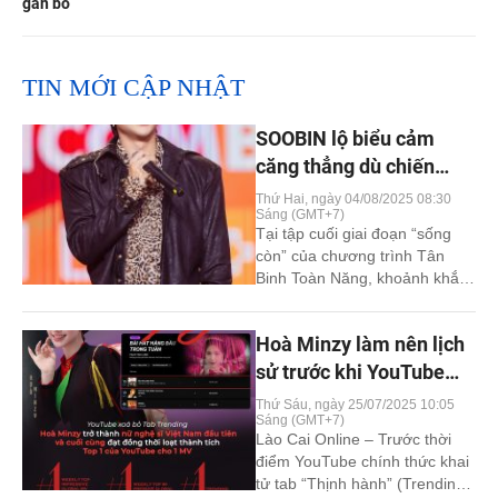
gắn bó
TIN MỚI CẬP NHẬT
SOOBIN lộ biểu cảm
căng thẳng dù chiến
thắng tại Tân Binh Toàn
Thứ Hai, ngày 04/08/2025 08:30
Sáng (GMT+7)
Năng
Tại tập cuối giai đoạn “sống
còn” của chương trình Tân
Binh Toàn Năng, khoảnh khắc
SOOBIN giành chiến thắng
NSX Toàn Năng nhưng lộ vẻ
Hoà Minzy làm nên lịch
mặt căng thẳng đang gây xôn
xao mạng xã hội. Tối 3.8,
sử trước khi YouTube
chương trình giải trí âm nhạc
xoá Tab Trending: MV
Thứ Sáu, ngày 25/07/2025 10:05
thực tế Tân Binh Toàn Năng
Sáng (GMT+7)
Bắc Bling bùng nổ toàn
lên sóng tập 14, đánh [...]
Lào Cai Online – Trước thời
cầu
điểm YouTube chính thức khai
tử tab “Thịnh hành” (Trending)