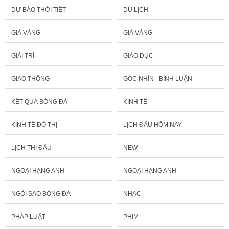
DỰ BÁO THỜI TIẾT
DU LỊCH
GIÁ VÀNG
GIÁ VÀNG
GIẢI TRÍ
GIÁO DỤC
GIAO THÔNG
GÓC NHÌN - BÌNH LUẬN
KẾT QUẢ BÓNG ĐÁ
KINH TẾ
KINH TẾ ĐÔ THỊ
LỊCH ĐẤU HÔM NAY
LỊCH THI ĐẤU
NEW
NGOẠI HẠNG ANH
NGOẠI HẠNG ANH
NGÔI SAO BÓNG ĐÁ
NHẠC
PHÁP LUẬT
PHIM