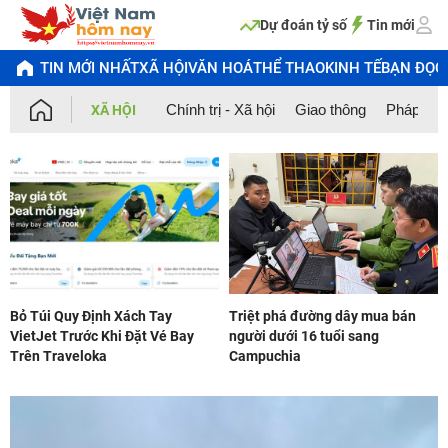
Chuyển
đến
Dự đoán tỷ số
Tin mới
nội
dung
TIN MỚI NHẤT
XÃ HỘI
VĂN HOÁ
THỂ THAO
KINH TẾ
BẠN ĐỌC
Chính trị - Xã hội
Giao thông
Pháp Luậ
XÃ HỘI
Bỏ Túi Quy Định Xách Tay
Triệt phá đường dây mua bán
VietJet Trước Khi Đặt Vé Bay
người dưới 16 tuổi sang
Trên Traveloka
Campuchia